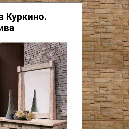
в Куркино.
ива