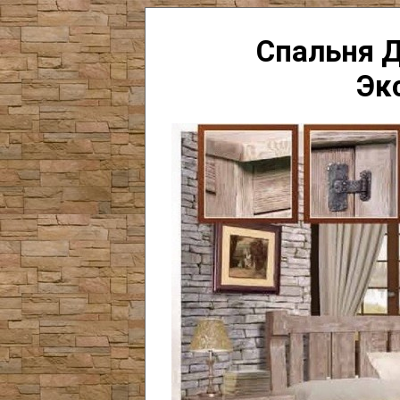
Спальня Д
Эк